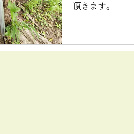
頂きます。
替え
錆除去
傘 販売