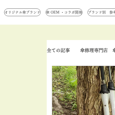
オリジナル傘ブランド
傘 OEM ・コラボ開発
ブランド別 参
全ての記事
傘修理専門店 
生地染色
ロクロ修理
中骨交換
手元交換
つゆ先 修理
手元革巻