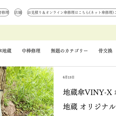
考修理
店舗
お見積り＆オンライン傘修理はこちら(ネット傘修理)
傘地蔵
中棒修理
無題のカテゴリー
骨交換
骨全交換
骨補強
無題のカテゴリー
生地
6月13日
地蔵傘VINY-
ハトメ修理
ハジキ修理
ほつれ縫い
つゆ先
地蔵 オリジナ
き直し
特注 国産骨
傘生地作成
折りたた