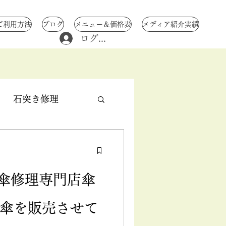
ご利用方法
ブログ
メニュー＆価格表
メディア紹介実績
ログイン
石突き修理
修理
中骨修理
X 傘修理専門店傘
交換
ル傘を販売させて
み 傘修理