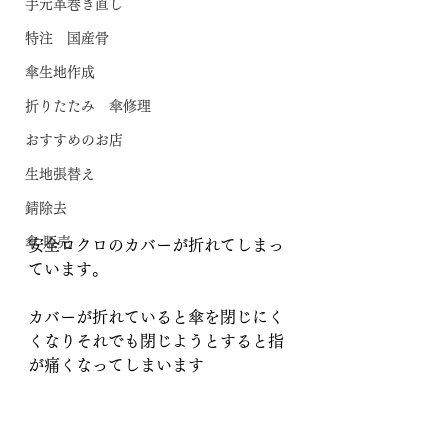
手元革巻き直し
特注 国産骨
傘生地作成
折りたたみ 傘修理
おすすめのお店
生地張替え
錆除去
傘 販売
安全ロクロのカバーが折れてしまっ
ています。
カバーが折れていると傘を閉じにく
くなりそれでも閉じようとすると指
が痛くなってしまいます