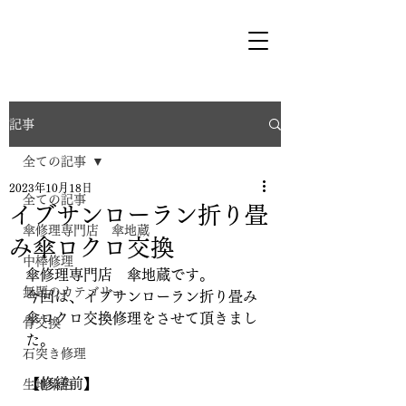
記事
全ての記事
2023年10月18日
全ての記事
イブサンローラン折り畳
傘修理専門店 傘地蔵
み傘ロクロ交換
中棒修理
傘修理専門店　傘地蔵です。
無題のカテゴリー
今回は、イブサンローラン折り畳み
傘ロクロ交換修理をさせて頂きまし
骨交換
た。
石突き修理
【修繕前】
生地染色