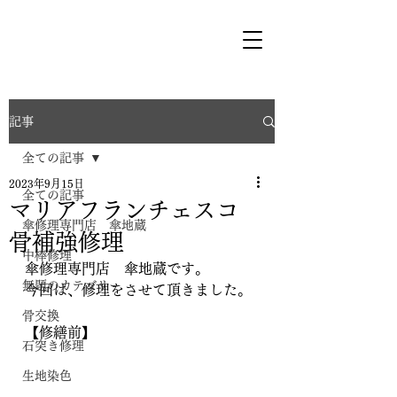
記事
全ての記事
2023年9月15日
全ての記事
マリアフランチェスコ
傘修理専門店 傘地蔵
骨補強修理
中棒修理
傘修理専門店　傘地蔵です。
無題のカテゴリー
今回は、修理をさせて頂きました。
骨交換
【修繕前】
石突き修理
生地染色