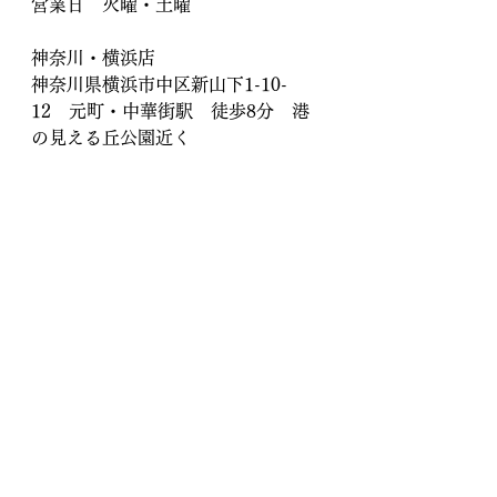
営業日　火曜・土曜
神奈川・横浜店
神奈川県横浜市中区新山下1-10-
12　元町・中華街駅　徒歩8分　港
の見える丘公園近く
営業日　月曜・木曜・金曜・日曜
オンライン傘修理
傘修理専門店 傘地蔵
郵送傘修理
世田谷区
下高井戸
傘修理
傘修理専門店
傘 修理
元町・中華街
骨交換
桜上水
永福町
京王線
世田谷線
明大前
折りたたみ傘 修理
豪徳寺
代田橋
上北沢
赤堤
八幡山
東急東横線
新山下
桜木町
本牧
山手
みなとみらい線
日本大通り
傘修理専門店 傘地蔵
骨補強