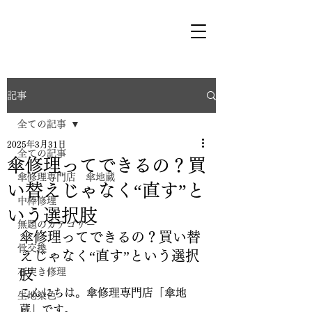
記事
全ての記事
2025年3月31日
全ての記事
傘修理ってできるの？買
傘修理専門店 傘地蔵
い替えじゃなく“直す”と
中棒修理
いう選択肢
無題のカテゴリー
傘修理ってできるの？買い替
骨交換
えじゃなく“直す”という選択
石突き修理
肢
こんにちは。傘修理専門店「傘地
生地染色
蔵」です。