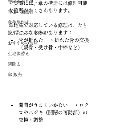
手元革巻き直し
ど実際には、傘の構造には修理可能
な箇所がたくさんあります。
特注 国産骨
傘生地作成
傘地蔵で対応している修理は、たと
えばこんなものがあります：
折りたたみ 傘修理
骨が折れた
　→ 折れた骨の交換
おすすめのお店
（親骨・受け骨・中棒など）
生地張替え
錆除去
傘 販売
開閉がうまくいかない
　→ ロク
ロやハジキ（開閉の可動部）の
交換・調整