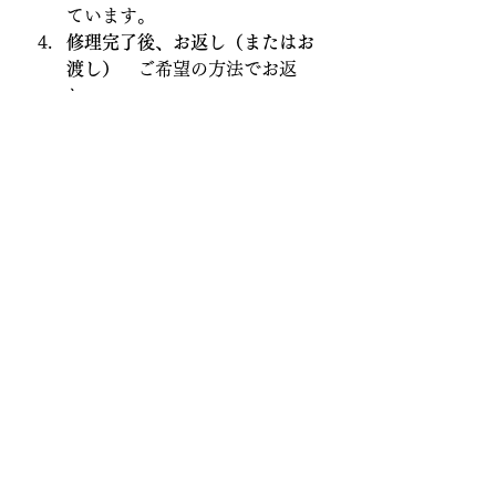
ています。
修理完了後、お返し（またはお
渡し）
　ご希望の方法でお返
し。
傘修理ってできるの？──答
えは「はい、できます」
壊れた傘をすぐに捨ててしまうので
はなく、
“直して使い続ける”という
選択肢
があるということを、もっと
多くの人に知ってもらいたい。
傘は、毎日使う人にとっては相棒の
ような存在。お気に入りの一本を、
もう一度手に馴染ませてみません
か？
修理の依頼はこちら
傘地蔵 修理依頼ページ