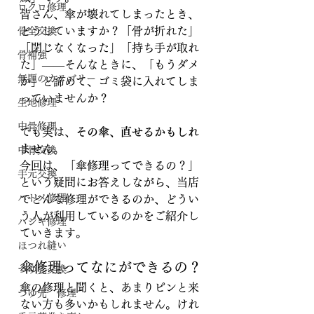
ロクロ修理
皆さん、傘が壊れてしまったとき、
どうしていますか？「骨が折れた」
骨全交換
「閉じなくなった」「持ち手が取れ
骨補強
た」――そんなときに、「もうダメ
無題のカテゴリー
か」と諦めて、ゴミ袋に入れてしま
っていませんか？
生地修理
中骨修理
でも実は、
その傘、直せるかもしれ
ません。
中骨交換
今回は、「傘修理ってできるの？」
手元交換
という疑問にお答えしながら、当店
ハトメ修理
でどんな修理ができるのか、どうい
う人が利用しているのかをご紹介し
ハジキ修理
ていきます。
ほつれ縫い
傘修理ってなにができるの？
つゆ先交換
傘の修理と聞くと、あまりピンと来
つゆ先 修理
ない方も多いかもしれません。けれ