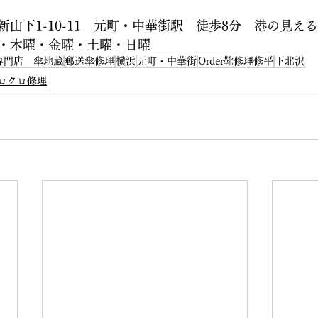
山下1-10-11　元町・中華街駅　徒歩8分　港の見え
・木曜・金曜・土曜・日曜
専門店 傘地蔵
郵送傘修理
横浜
元町・中華街
Order靴修理修平
下北沢
ロクロ修理