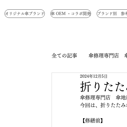
オリジナル傘ブランド
傘 OEM ・コラボ開発
ブランド別 参
全ての記事
傘修理専門店 
2024年12月5日
生地染色
ロクロ修理
折りたた
傘修理専門店　傘地
中骨交換
手元交換
今回は、折りたたみ
【修繕前】
つゆ先 修理
手元革巻