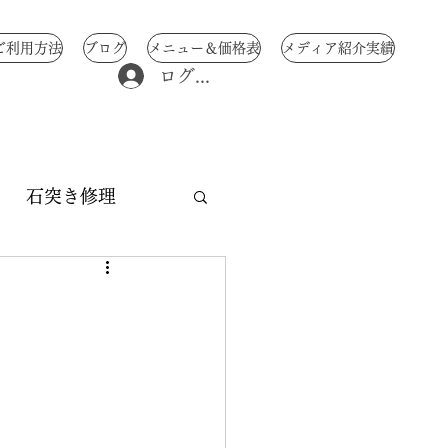
ご利用方法
ブログ
メニュー＆価格表
メディア紹介実績
ログイン
石突き修理
修理
中骨修理
交換
み 傘修理