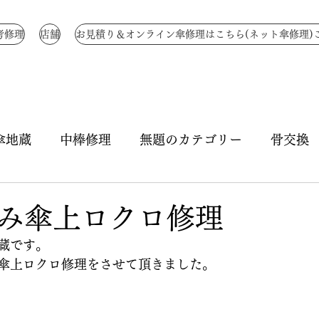
考修理
店舗
お見積り＆オンライン傘修理はこちら(ネット傘修理)
傘地蔵
中棒修理
無題のカテゴリー
骨交換
骨全交換
骨補強
無題のカテゴリー
生地
み傘上ロクロ修理
蔵です。
ハトメ修理
ハジキ修理
ほつれ縫い
つゆ先
傘上ロクロ修理をさせて頂きました。
き直し
特注 国産骨
傘生地作成
折りたた