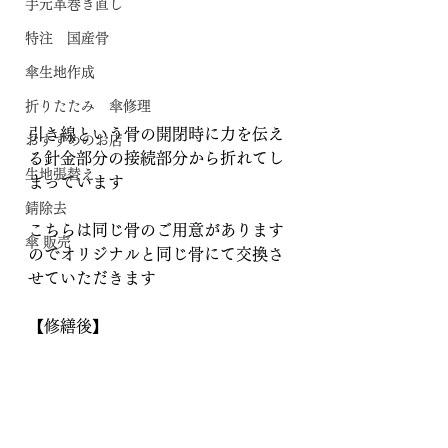
手元革巻き直し
特注 国産骨
傘生地作成
折りたたみ 傘修理
引き線という骨の開閉時に力を伝え
おすすめのお店
る針金部分の接続部分から折れてし
生地張替え
まっています
錆除去
こちらは同じ骨のご用意があります
傘 販売
のでオリジナルと同じ骨にて交換さ
せていただきます
【修繕後】