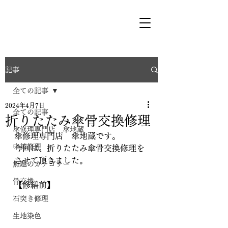
記事
全ての記事
2024年4月7日
全ての記事
折りたたみ傘骨交換修理
傘修理専門店 傘地蔵
傘修理専門店　傘地蔵です。
中棒修理
今回は、折りたたみ傘骨交換修理を
させて頂きました。
無題のカテゴリー
骨交換
【修繕前】
石突き修理
生地染色