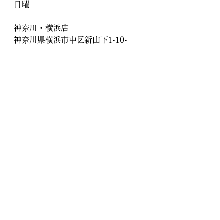
日曜
神奈川・横浜店
神奈川県横浜市中区新山下1-10-
11　元町・中華街駅　徒歩8分　港
の見える丘公園近く
営業日　月曜・火曜・水曜・木曜・
日曜
オンライン傘修理
傘修理専門店 傘地蔵
郵送傘修理
世田谷区
横浜
元町・中華街
Order靴修理修平
下北沢
傘修理専門店 傘地蔵
骨交換
すべて表示
最新記事