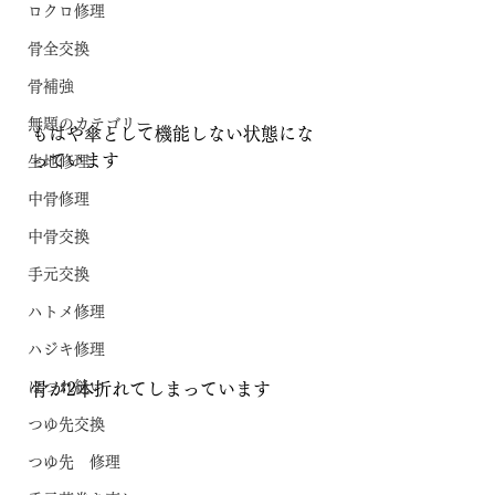
ロクロ修理
骨全交換
骨補強
無題のカテゴリー
もはや傘として機能しない状態にな
っています
生地修理
中骨修理
中骨交換
手元交換
ハトメ修理
ハジキ修理
ほつれ縫い
骨が2本折れてしまっています
つゆ先交換
つゆ先 修理