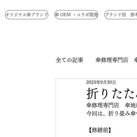
オリジナル傘ブランド
傘 OEM ・コラボ開発
ブランド別 参
全ての記事
傘修理専門店 
2023年9月30日
生地染色
ロクロ修理
折りたた
傘修理専門店　傘地
中骨交換
手元交換
今回は、折り畳み傘
【修繕前】
つゆ先 修理
手元革巻