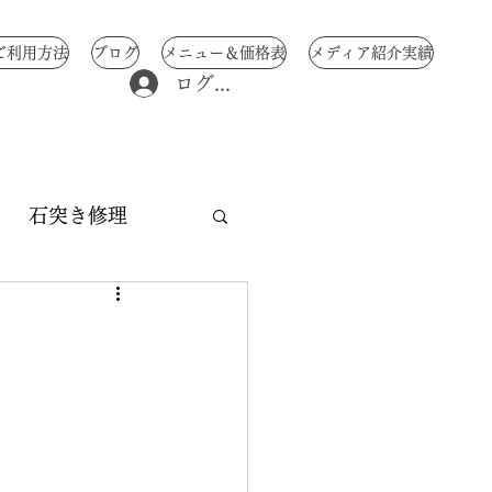
ご利用方法
ブログ
メニュー＆価格表
メディア紹介実績
ログイン
石突き修理
修理
中骨修理
交換
み 傘修理