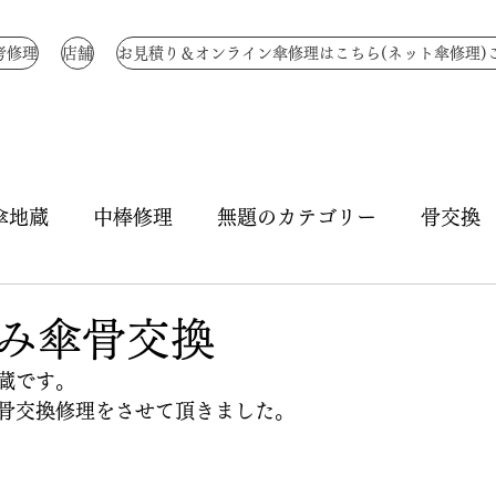
考修理
店舗
お見積り＆オンライン傘修理はこちら(ネット傘修理)
傘地蔵
中棒修理
無題のカテゴリー
骨交換
骨全交換
骨補強
無題のカテゴリー
生地
み傘骨交換
蔵です。
ハトメ修理
ハジキ修理
ほつれ縫い
つゆ先
骨交換修理をさせて頂きました。
き直し
特注 国産骨
傘生地作成
折りたた