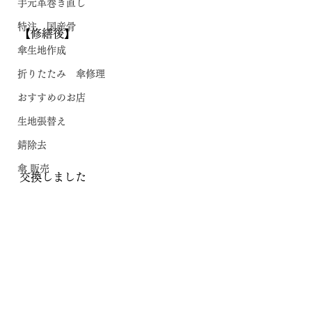
手元革巻き直し
特注 国産骨
【修繕後】
傘生地作成
折りたたみ 傘修理
おすすめのお店
生地張替え
錆除去
傘 販売
交換しました