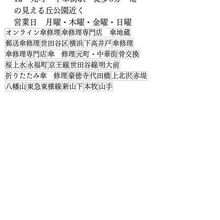
の見える丘公園近く
営業日　月曜・木曜・金曜・日曜
オンライン傘修理
傘修理専門店 傘地蔵
郵送傘修理
世田谷区
横浜
下高井戸
傘修理
傘修理専門店
傘 修理
元町・中華街
骨交換
桜上水
永福町
京王線
世田谷線
明大前
折りたたみ傘 修理
豪徳寺
代田橋
上北沢
赤堤
八幡山
東急東横線
新山下
本牧
山手
みなとみらい線
馬車道
傘修理専門店 傘地蔵
骨交換
すべて表示
最新記事