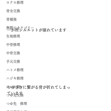
ロクロ修理
骨全交換
骨補強
無題のカテゴリー
一か所シルエットが崩れています
生地修理
中骨修理
中骨交換
手元交換
ハトメ修理
ハジキ修理
ほつれ縫い
つゆさきに繋がる骨が折れてしまっ
ています
つゆ先交換
つゆ先 修理