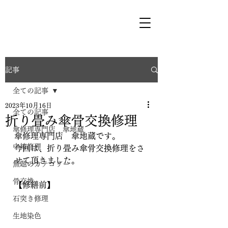
記事
全ての記事
2023年10月16日
全ての記事
折り畳み傘骨交換修理
傘修理専門店 傘地蔵
傘修理専門店　傘地蔵です。
中棒修理
今回は、折り畳み傘骨交換修理をさ
せて頂きました。
無題のカテゴリー
骨交換
【修繕前】
石突き修理
生地染色