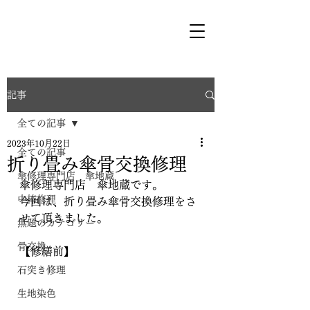
記事
全ての記事
2023年10月22日
全ての記事
折り畳み傘骨交換修理
傘修理専門店 傘地蔵
傘修理専門店　傘地蔵です。
中棒修理
今回は、折り畳み傘骨交換修理をさ
せて頂きました。
無題のカテゴリー
骨交換
【修繕前】
石突き修理
生地染色