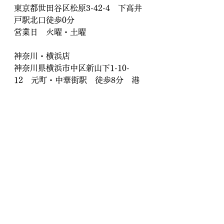
東京都世田谷区松原3-42-4　下高井
戸駅北口徒歩0分
営業日　火曜・土曜
神奈川・横浜店
神奈川県横浜市中区新山下1-10-
12　元町・中華街駅　徒歩8分　港
の見える丘公園近く
営業日　月曜・木曜・金曜・日曜
オンライン傘修理
傘修理専門店 傘地蔵
郵送傘修理
世田谷区
横浜
下高井戸
傘修理
傘修理専門店
傘 修理
元町・中華街
骨交換
桜上水
永福町
京王線
世田谷線
明大前
折りたたみ傘 修理
豪徳寺
代田橋
上北沢
赤堤
八幡山
東急東横線
新山下
桜木町
本牧
山手
みなとみらい線
馬車道
日本大通り
傘修理専門店 傘地蔵
骨交換