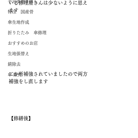
手元革巻き直し
いる修理屋さんは少ないように思え
ます
特注 国産骨
傘生地作成
折りたたみ 傘修理
おすすめのお店
生地張替え
錆除去
二か所補強されていましたので両方
傘 販売
補強をし直します
【修繕後】