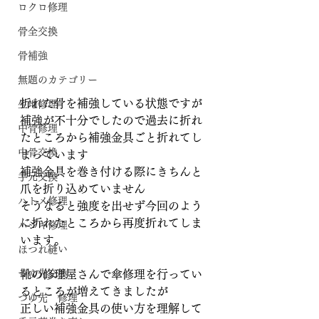
ロクロ修理
骨全交換
骨補強
無題のカテゴリー
折れた骨を補強している状態ですが
生地修理
補強が不十分でしたので過去に折れ
中骨修理
たところから補強金具ごと折れてし
中骨交換
まっています
補強金具を巻き付ける際にきちんと
手元交換
爪を折り込めていません
ハトメ修理
そうなると強度を出せず今回のよう
に折れたところから再度折れてしま
ハジキ修理
います。
ほつれ縫い
つゆ先交換
靴の修理屋さんで傘修理を行ってい
るところが増えてきましたが
つゆ先 修理
正しい補強金具の使い方を理解して