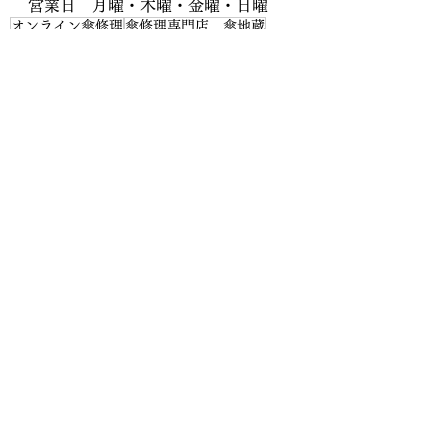
営業日　月曜・木曜・金曜・日曜
オンライン傘修理
傘修理専門店 傘地蔵
郵送傘修理
世田谷区
横浜
下高井戸
傘修理
傘修理専門店
傘 修理
骨交換
桜上水
永福町
京王線
世田谷線
明大前
折りたたみ傘 修理
豪徳寺
代田橋
上北沢
赤堤
八幡山
新山下
桜木町
本牧
山手
みなとみらい線
馬車道
日本大通
東横線
傘修理専門店 傘地蔵
骨補強
すべて表示
最新記事