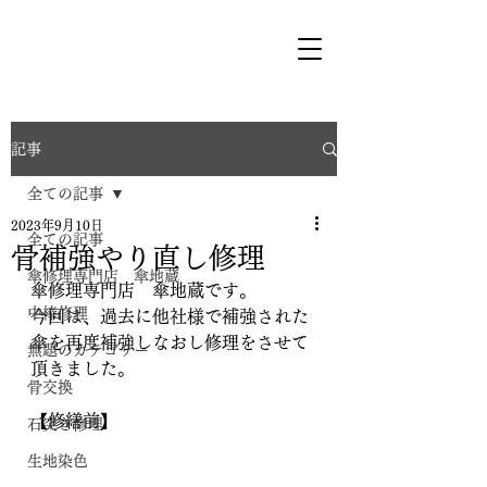
記事
全ての記事
2023年9月10日
全ての記事
骨補強やり直し修理
傘修理専門店 傘地蔵
傘修理専門店　傘地蔵です。
中棒修理
今回は、過去に他社様で補強された
傘を再度補強しなおし修理をさせて
無題のカテゴリー
頂きました。
骨交換
【修繕前】
石突き修理
生地染色