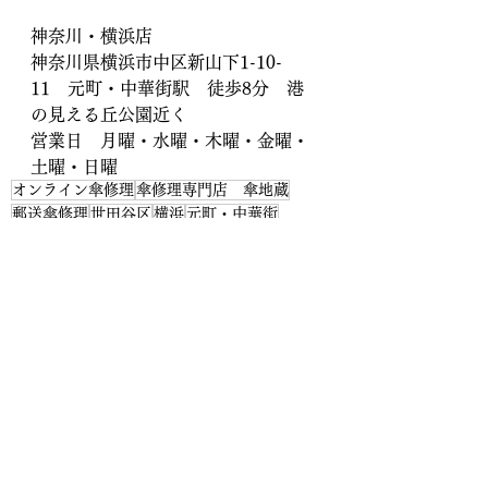
神奈川・横浜店
神奈川県横浜市中区新山下1-10-
11　元町・中華街駅　徒歩8分　港
の見える丘公園近く
営業日　月曜・水曜・木曜・金曜・
土曜・日曜
オンライン傘修理
傘修理専門店 傘地蔵
郵送傘修理
世田谷区
横浜
元町・中華街
Order靴修理修平
下北沢
骨全交換
傘修理専門店 傘地蔵
すべて表示
最新記事