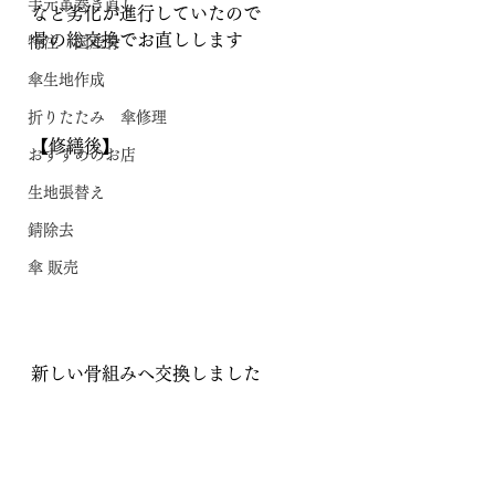
手元革巻き直し
など劣化が進行していたので
骨の総交換でお直しします
特注 国産骨
傘生地作成
折りたたみ 傘修理
【修繕後】
おすすめのお店
生地張替え
錆除去
傘 販売
新しい骨組みへ交換しました