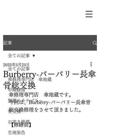
記事
全ての記事
2025年3月23日
全ての記事
Burberry-バーバリー長傘
傘修理専門店 傘地蔵
骨総交換
中棒修理
傘修理専門店　傘地蔵です。
無題のカテゴリー
今回は、Burberry-バーバリー長傘骨
総交換修理をさせて頂きました。
骨交換
石突き修理
【修繕前】
生地染色