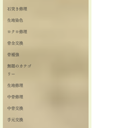
石突き修理
生地染色
ロクロ修理
骨全交換
骨補強
無題のカテゴ
リー
生地修理
中骨修理
中骨交換
手元交換