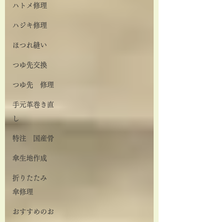
ハトメ修理
ハジキ修理
ほつれ縫い
つゆ先交換
つゆ先 修理
手元革巻き直
し
特注 国産骨
傘生地作成
折りたたみ
傘修理
おすすめのお