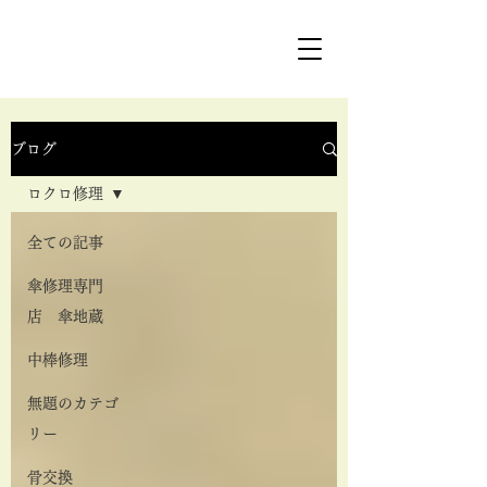
ブログ
ロクロ修理
全ての記事
傘修理専門
店 傘地蔵
中棒修理
無題のカテゴ
リー
骨交換