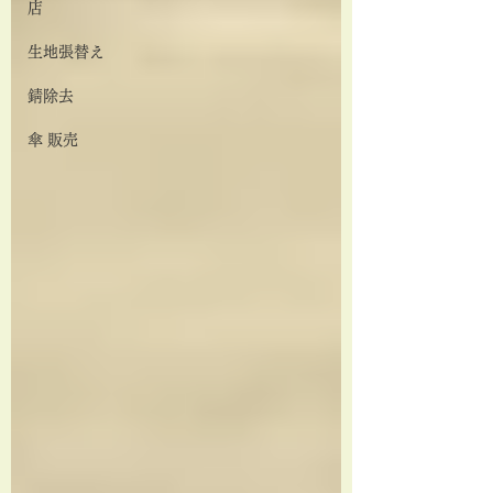
店
生地張替え
錆除去
傘 販売