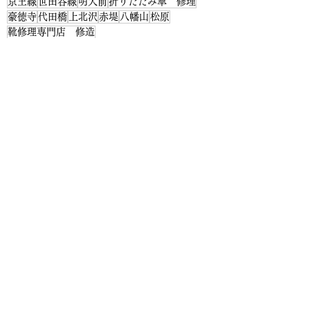
京王線
世田谷線
明大前
折りたたみ傘 修理
豪徳寺
代田橋
上北沢
赤堤
八幡山
松原
靴修理専門店 修造
生地染色
すべて表示
最新記事