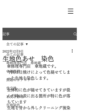
記事
全ての記事
2022年12月9日
全ての記事
生地色あせ 染色
傘修理専門店 傘地蔵
傘修理専門店　傘地蔵です。
中棒修理
今回は日焼けによって色褪せてしま
った生地を染色します。
無題のカテゴリー
骨交換
全体的に色が褪せてきていますが畳
んだ時に表に出る箇所が特に色が落
石突き修理
ちています
生地染色
生地を骨から外しクリーニング後染