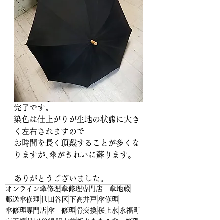
完了です。
染色は仕上がりが生地の状態に大き
く左右されますので
お時間を長く頂戴することが多くな
りますが､傘がきれいに蘇ります。
ありがとうございました。
オンライン傘修理
傘修理専門店 傘地蔵
郵送傘修理
世田谷区
下高井戸
傘修理
傘修理専門店
傘 修理
骨交換
桜上水
永福町