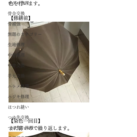
ロクロ修理
色を行います。
骨全交換
【修繕前】
骨補強
無題のカテゴリー
生地修理
中骨修理
中骨交換
手元交換
ハトメ修理
ハジキ修理
ほつれ縫い
つゆ先交換
【染色一回目】
つゆ先 修理
まだ薄いので繰り返します。