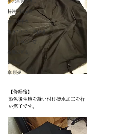
手元革巻き直し
特注 国産骨
傘生地作成
折りたたみ 傘修理
おすすめのお店
生地張替え
錆除去
傘 販売
【修繕後】
染色後生地を縫い付け撥水加工を行
い完了です。