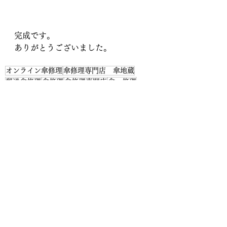
完成です。
ありがとうございました。
オンライン傘修理
傘修理専門店 傘地蔵
郵送傘修理
傘修理
傘修理専門店
傘 修理
ロクロ修理
ロクロ修理
すべて表示
最新記事