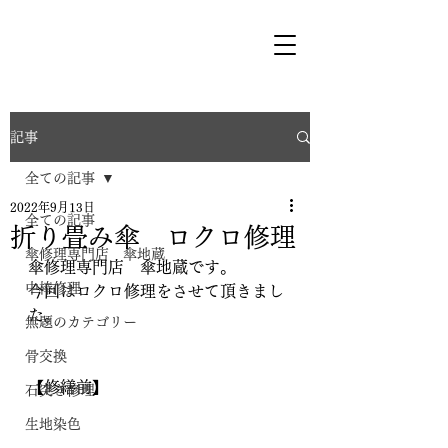
記事
全ての記事
2022年9月13日
全ての記事
折り畳み傘 ロクロ修理
傘修理専門店 傘地蔵
傘修理専門店　傘地蔵です。
中棒修理
今回はロクロ修理をさせて頂きまし
た。
無題のカテゴリー
骨交換
【修繕前】
石突き修理
生地染色