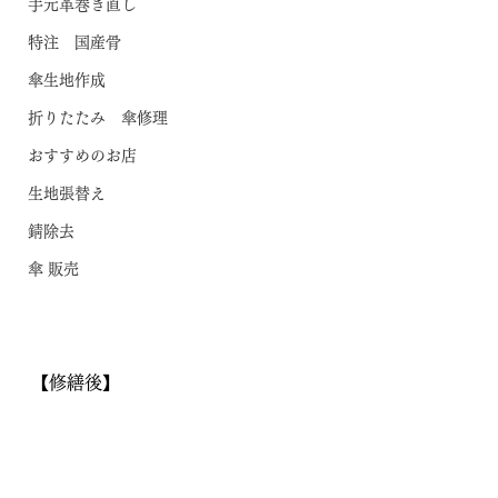
手元革巻き直し
特注 国産骨
傘生地作成
折りたたみ 傘修理
おすすめのお店
生地張替え
錆除去
傘 販売
【修繕後】