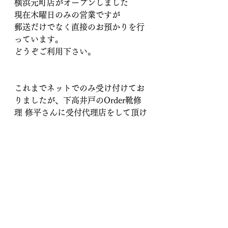
横浜元町店がオープンしました
現在木曜日のみの営業ですが
郵送だけでなく直接のお預かりを行
っています。
どうぞご利用下さい。
これまでネットでのみ受け付けてお
りましたが、下高井戸のOrder靴修
理 修平さんに受付代理店をして頂け
る運びとなりました。
受付代理店 靴修理専門店　修造    
https://www.shuzou-repair.com/
オンライン傘修理
傘修理専門店 傘地蔵
郵送傘修理
世田谷区
横浜
下高井戸
傘修理
傘修理専門店
傘 修理
骨交換
桜上水
永福町
Order靴修理修平
京王線
世田谷線
明大前
折りたたみ傘 修理
東急東横線
新山下
桜木町