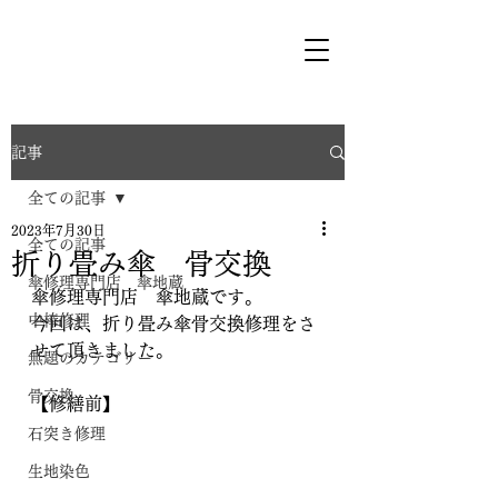
記事
全ての記事
2023年7月30日
全ての記事
折り畳み傘 骨交換
傘修理専門店 傘地蔵
傘修理専門店　傘地蔵です。
中棒修理
今回は、折り畳み傘骨交換修理をさ
せて頂きました。
無題のカテゴリー
骨交換
【修繕前】
石突き修理
生地染色