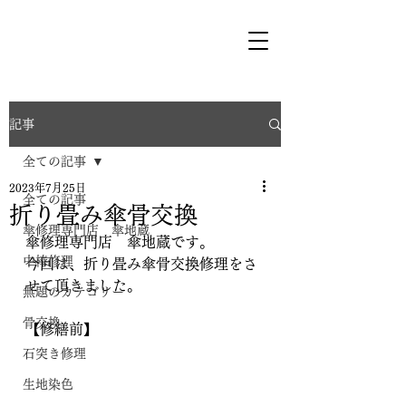
記事
全ての記事
2023年7月25日
全ての記事
折り畳み傘骨交換
傘修理専門店 傘地蔵
傘修理専門店　傘地蔵です。
中棒修理
今回は、折り畳み傘骨交換修理をさ
せて頂きました。
無題のカテゴリー
骨交換
【修繕前】
石突き修理
生地染色