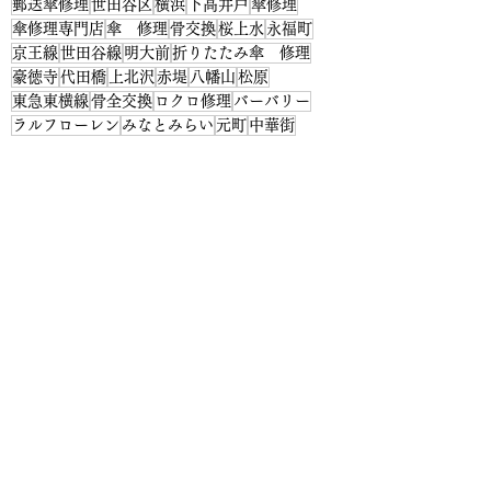
郵送傘修理
世田谷区
横浜
下高井戸
傘修理
傘修理専門店
傘 修理
骨交換
桜上水
永福町
京王線
世田谷線
明大前
折りたたみ傘 修理
豪徳寺
代田橋
上北沢
赤堤
八幡山
松原
東急東横線
骨全交換
ロクロ修理
バーバリー
ラルフローレン
みなとみらい
元町
中華街
傘修理専門店 傘地蔵
骨交換
すべて表示
最新記事