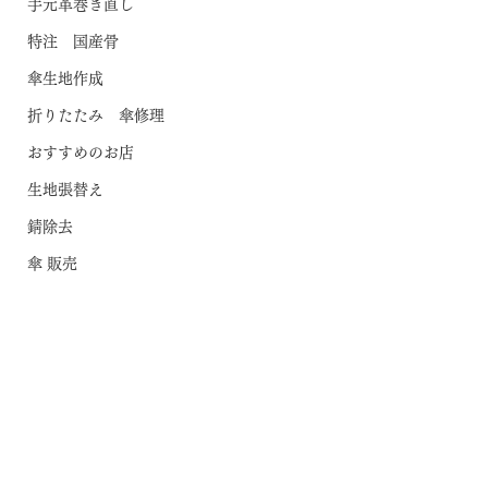
手元革巻き直し
特注 国産骨
傘生地作成
折りたたみ 傘修理
おすすめのお店
生地張替え
錆除去
傘 販売