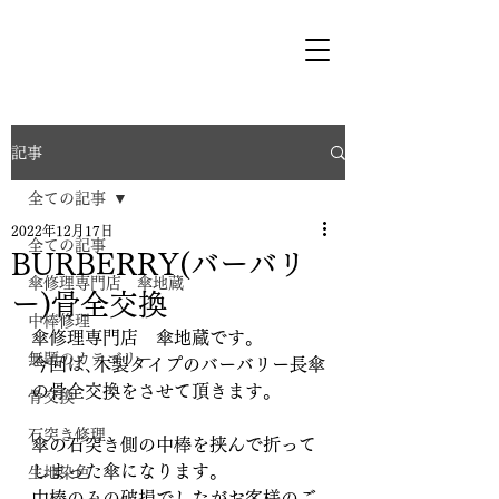
記事
全ての記事
2022年12月17日
全ての記事
BURBERRY(バーバリ
傘修理専門店 傘地蔵
ー)骨全交換
中棒修理
傘修理専門店　傘地蔵です。
無題のカテゴリー
今回は､木製タイプのバーバリー長傘
の骨全交換をさせて頂きます。
骨交換
石突き修理
傘の石突き側の中棒を挟んで折って
しまった傘になります。
生地染色
中棒のみの破損でしたがお客様のご