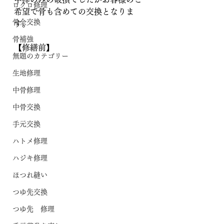
ロクロ修理
希望で骨も含めての交換となりま
骨全交換
す。
骨補強
【修繕前】
無題のカテゴリー
生地修理
中骨修理
中骨交換
手元交換
ハトメ修理
ハジキ修理
ほつれ縫い
つゆ先交換
つゆ先 修理