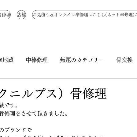
考修理
店舗
お見積り＆オンライン傘修理はこちら(ネット傘修理)
傘地蔵
中棒修理
無題のカテゴリー
骨交換
骨全交換
骨補強
無題のカテゴリー
生地
s（クニルプス）骨修理
蔵です。
ハトメ修理
ハジキ修理
ほつれ縫い
つゆ先
骨修理をさせて頂きました。
のブランドで
き直し
特注 国産骨
傘生地作成
折りたた