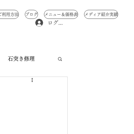
ご利用方法
ブログ
メニュー＆価格表
メディア紹介実績
ログイン
石突き修理
修理
中骨修理
交換
み 傘修理