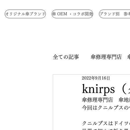
オリジナル傘ブランド
傘 OEM ・コラボ開発
ブランド別 参
全ての記事
傘修理専門店 
2022年9月16日
生地染色
ロクロ修理
knirp
傘修理専門店　傘地
中骨交換
手元交換
今回はクニルプスの
クニルプスはドイツ
つゆ先 修理
手元革巻