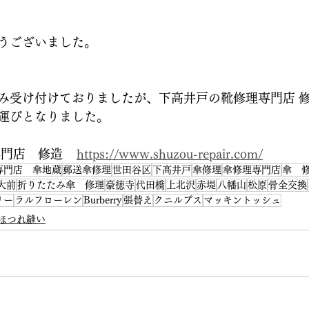
うございました。
み受け付けておりましたが、下高井戸の靴修理専門店 
運びとなりました。
店　修造    
https://www.shuzou-repair.com/
専門店 傘地蔵
郵送傘修理
世田谷区
下高井戸
傘修理
傘修理専門店
傘 
大前
折りたたみ傘 修理
豪徳寺
代田橋
上北沢
赤堤
八幡山
松原
骨全交換
リー
ラルフローレン
Burberry
張替え
クニルプス
マッキントッシュ
ほつれ縫い