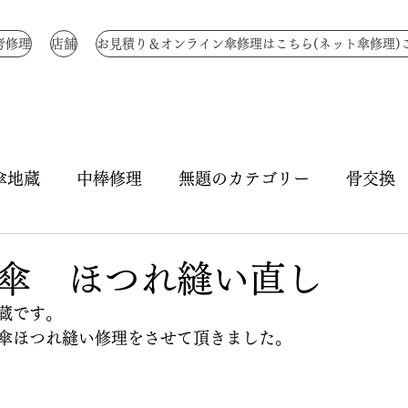
考修理
店舗
お見積り＆オンライン傘修理はこちら(ネット傘修理)
傘地蔵
中棒修理
無題のカテゴリー
骨交換
骨全交換
骨補強
無題のカテゴリー
生地
傘 ほつれ縫い直し
蔵です。
ハトメ修理
ハジキ修理
ほつれ縫い
つゆ先
傘ほつれ縫い修理をさせて頂きました。
き直し
特注 国産骨
傘生地作成
折りたた