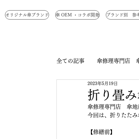
オリジナル傘ブランド
傘 OEM ・コラボ開発
ブランド別 参
全ての記事
傘修理専門店 
2023年5月19日
生地染色
ロクロ修理
折り畳み
傘修理専門店　傘地
中骨交換
手元交換
今回は、折りたたみ
【修繕前】
つゆ先 修理
手元革巻