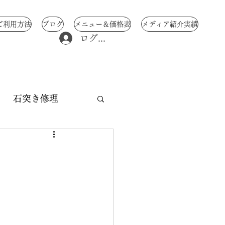
ご利用方法
ブログ
メニュー＆価格表
メディア紹介実績
ログイン
石突き修理
修理
中骨修理
交換
み 傘修理