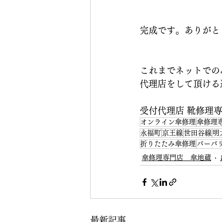
完成です。ありがと
これまでネットでの
代理店をして頂ける
受付代理店 靴修理専門
オンライン傘修理
傘修理
永福町
京王線
世田谷線
明
折りたたみ傘修理
バーバ
傘修理専門店 傘地蔵
最新記事