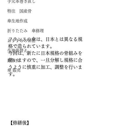
手元革巻き直し
特注 国産骨
傘生地作成
折りたたみ 傘修理
フランスの傘は、日本とは異なる規
おすすめのお店
格で造られています。
生地張替え
今回は、新たに日本規格の骨組みを
使いますので、一旦分解し規格に合
錆除去
うように慎重に加工、調整を行いま
傘 販売
す。
【修繕後】