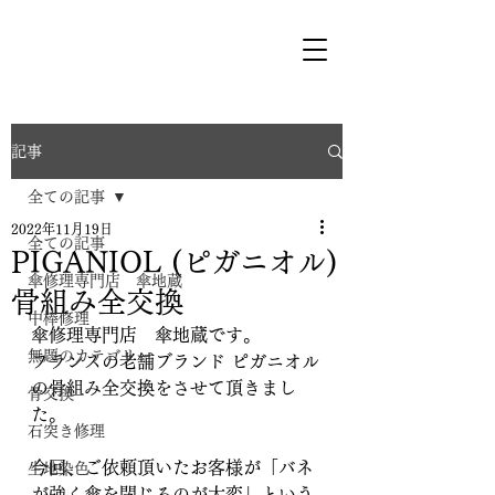
記事
全ての記事
2022年11月19日
全ての記事
PIGANIOL (ピガニオル)
傘修理専門店 傘地蔵
骨組み全交換
中棒修理
傘修理専門店　傘地蔵です。
無題のカテゴリー
フランスの老舗ブランド ピガニオル
の骨組み全交換をさせて頂きまし
骨交換
た。
石突き修理
今回、ご依頼頂いたお客様が「バネ
生地染色
が強く傘を閉じるのが大変」という